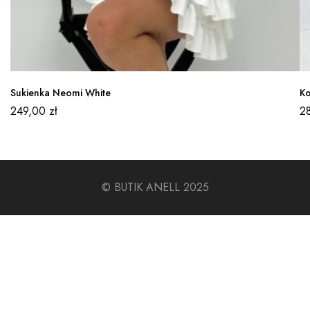
Sukienka Neomi White
Ko
249,00
zł
2
© BUTIK ANELL 2025