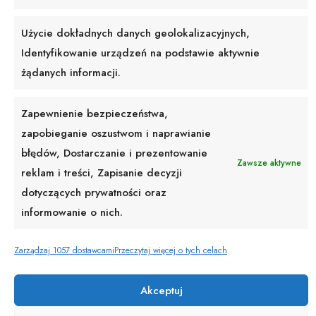
Użycie dokładnych danych geolokalizacyjnych,
Identyfikowanie urządzeń na podstawie aktywnie
żądanych informacji.
Zapewnienie bezpieczeństwa,
zapobieganie oszustwom i naprawianie
Bluzka Alis Czekolada
Bluzka koronkowa z wiązaniem
biała
błędów, Dostarczanie i prezentowanie
119,00
zł
Zawsze aktywne
229,00
zł
reklam i treści, Zapisanie decyzji
dotyczących prywatności oraz
informowanie o nich.
Pokaż więcej
Zarządzaj 1057 dostawcami
Przeczytaj więcej o tych celach
Akceptuj
© BUTIK ANELL 2025