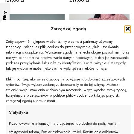
129,00
zł
219,00
zł
Filtry
Zarządzaj zgodą
Żeby zapewnić najlepsze wrażenia, my oraz nasi partnerzy używamy
technologii takich jak pliki cookies do przechowywania i/lub uzyskiwania
informacji o urządzeniu. Wyrażenie zgody na te technologie pozwoli nam oraz
naszym partnerom na przetwarzanie danych osobowych, takich jak zachowanie
podczas przeglądania lub unikalny identyfikator ID w tej witrynie. Brak zgody
lub jej wycofanie może niekorzystnie wpłynąć na niektóre funkcje.
Kliknij poniżej, aby wyrazić zgodę na powyższe lub dokonać szczegółowych
wyborów. Twoje wybory zostaną zastosowane tylko do tej witryny. Możesz
zmienić swoje ustawienia w dowolnym momencie, w tym wycofać swoją zgodę,
korzystając z przełączników w polityce plików cookie lub klikając przycisk
zarządzaj zgodą u dołu ekranu.
Bluzka koronka White
Bluzka koronka Pudrowy Róż
179,00
zł
179,00
zł
Statystyka
Przechowywanie informacji na urządzeniu lub dostęp do nich, Pomiar
efektywności reklam, Pomiar efektywności treści, Rozumienie odbiorców