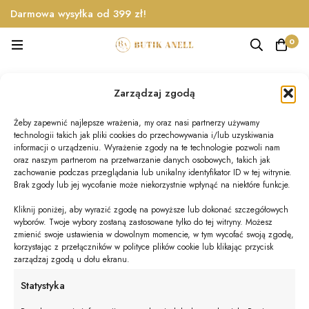
Darmowa wysyłka od 399 zł!
0
koszula damska
Zarządzaj zgodą
Home
Produkty
koszula damska
Żeby zapewnić najlepsze wrażenia, my oraz nasi partnerzy używamy
technologii takich jak pliki cookies do przechowywania i/lub uzyskiwania
informacji o urządzeniu. Wyrażenie zgody na te technologie pozwoli nam
oraz naszym partnerom na przetwarzanie danych osobowych, takich jak
Nie znaleziono produktów, których szukasz.
zachowanie podczas przeglądania lub unikalny identyfikator ID w tej witrynie.
Brak zgody lub jej wycofanie może niekorzystnie wpłynąć na niektóre funkcje.
Kliknij poniżej, aby wyrazić zgodę na powyższe lub dokonać szczegółowych
wyborów. Twoje wybory zostaną zastosowane tylko do tej witryny. Możesz
zmienić swoje ustawienia w dowolnym momencie, w tym wycofać swoją zgodę,
korzystając z przełączników w polityce plików cookie lub klikając przycisk
zarządzaj zgodą u dołu ekranu.
© BUTIK ANELL 2025
Statystyka