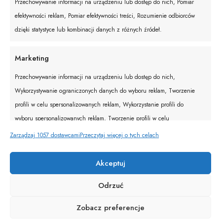
Przechowywanie informacji na urządzeniu lub dostęp do nich, Pomiar
Filtry
efektywności reklam, Pomiar efektywności treści, Rozumienie odbiorców
dzięki statystyce lub kombinacji danych z różnych źródeł.
Marketing
Przechowywanie informacji na urządzeniu lub dostęp do nich,
Wykorzystywanie ograniczonych danych do wyboru reklam, Tworzenie
profili w celu spersonalizowanych reklam, Wykorzystanie profili do
wyboru spersonalizowanych reklam, Tworzenie profili w celu
personalizacji treści, Wykorzystywanie profili w celu doboru
Zarządzaj 1057 dostawcami
Przeczytaj więcej o tych celach
spersonalizowanych treści, Rozwój i ulepszanie usług, Wykorzystywanie
ograniczonych danych do wyboru treści.
Akceptuj
Odrzuć
Funkcje
Zawsze aktywne
Zobacz preferencje
Dopasowanie i łączenie danych z innych źródeł,
Łączenie różnych urządzeń, Identyfikacja urządzeń na