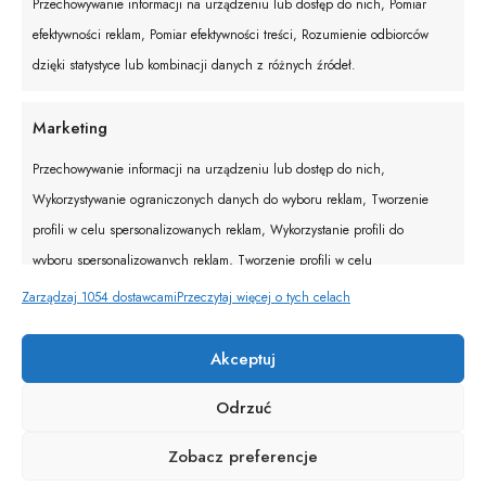
Przechowywanie informacji na urządzeniu lub dostęp do nich, Pomiar
Filtry
efektywności reklam, Pomiar efektywności treści, Rozumienie odbiorców
dzięki statystyce lub kombinacji danych z różnych źródeł.
Marketing
Przechowywanie informacji na urządzeniu lub dostęp do nich,
Wykorzystywanie ograniczonych danych do wyboru reklam, Tworzenie
profili w celu spersonalizowanych reklam, Wykorzystanie profili do
wyboru spersonalizowanych reklam, Tworzenie profili w celu
personalizacji treści, Wykorzystywanie profili w celu doboru
Zarządzaj 1054 dostawcami
Przeczytaj więcej o tych celach
spersonalizowanych treści, Rozwój i ulepszanie usług, Wykorzystywanie
ograniczonych danych do wyboru treści.
Akceptuj
Odrzuć
Funkcje
Zawsze aktywne
Zobacz preferencje
Dopasowanie i łączenie danych z innych źródeł,
Łączenie różnych urządzeń, Identyfikacja urządzeń na