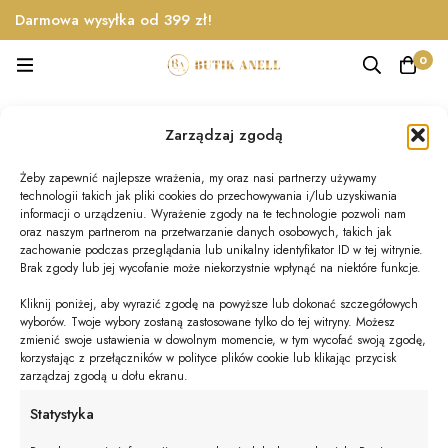
Darmowa wysyłka od 399 zł!
0
kombinezon na święta
Zarządzaj zgodą
Home
Produkty
kombinezon na święta
Żeby zapewnić najlepsze wrażenia, my oraz nasi partnerzy używamy
technologii takich jak pliki cookies do przechowywania i/lub uzyskiwania
informacji o urządzeniu. Wyrażenie zgody na te technologie pozwoli nam
oraz naszym partnerom na przetwarzanie danych osobowych, takich jak
Nie znaleziono produktów, których szukasz.
zachowanie podczas przeglądania lub unikalny identyfikator ID w tej witrynie.
Brak zgody lub jej wycofanie może niekorzystnie wpłynąć na niektóre funkcje.
Kliknij poniżej, aby wyrazić zgodę na powyższe lub dokonać szczegółowych
wyborów. Twoje wybory zostaną zastosowane tylko do tej witryny. Możesz
zmienić swoje ustawienia w dowolnym momencie, w tym wycofać swoją zgodę,
korzystając z przełączników w polityce plików cookie lub klikając przycisk
zarządzaj zgodą u dołu ekranu.
© BUTIK ANELL 2025
Statystyka