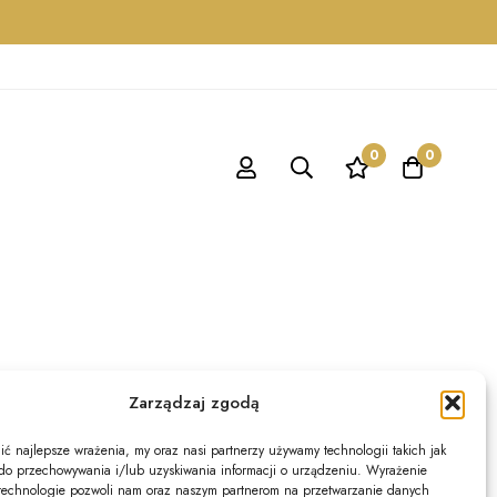
0
0
Zarządzaj zgodą
ć najlepsze wrażenia, my oraz nasi partnerzy używamy technologii takich jak
Najnowsze
s do przechowywania i/lub uzyskiwania informacji o urządzeniu. Wyrażenie
technologie pozwoli nam oraz naszym partnerom na przetwarzanie danych