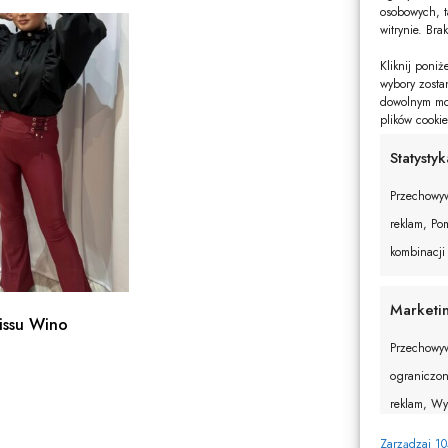
osobowych, t
witrynie. Bra
Kliknij poni
wybory zosta
dowolnym mom
plików cooki
Statystyk
Przechowyw
reklam, Pom
kombinacji
Marketi
issu Wino
Przechowyw
ograniczon
reklam, Wy
w celu pers
Zarządzaj 1