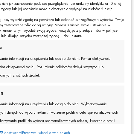
akich jak zachowanie podczas przeglądania lub unikalny identyfikator ID w tej
k zgody lub jej wycofanie może niekorzystnie wpłynąć na niektóre funkcje.
żej, aby wyrazić zgodę na powyższe lub dokonać szczegółowych wyborów. Twoje
ną zastosowane tylko do tej witryny. Możesz zmienić swoje ustawienia w
encie, w tym wycofać swoją zgodę, korzystając z przełączników w polityce
e lub klikając przycisk zarządzaj zgodą u dołu ekranu.
a
anie informacji na urządzeniu lub dostęp do nich, Pomiar efektywności
iar efektywności treści, Rozumienie odbiorców dzięki statystyce lub
 danych z różnych źródeł.
ng
anie informacji na urządzeniu lub dostęp do nich, Wykorzystywanie
ych danych do wyboru reklam, Tworzenie profili w celu spersonalizowanych
korzystanie profili do wyboru spersonalizowanych reklam, Tworzenie profili
onalizacji treści, Wykorzystywanie profili w celu doboru spersonalizowanych
057 dostawcami
Przeczytaj więcej o tych celach