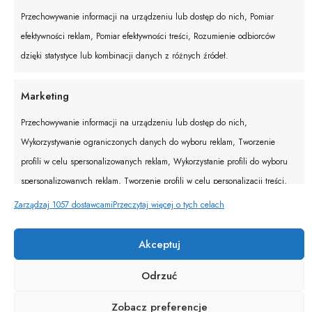
Filtry
Przechowywanie informacji na urządzeniu lub dostęp do nich, Pomiar
efektywności reklam, Pomiar efektywności treści, Rozumienie odbiorców
dzięki statystyce lub kombinacji danych z różnych źródeł.
Sukienka Joana Pudrowy Róż
Marketing
239,00
zł
Przechowywanie informacji na urządzeniu lub dostęp do nich,
Wykorzystywanie ograniczonych danych do wyboru reklam, Tworzenie
profili w celu spersonalizowanych reklam, Wykorzystanie profili do wyboru
spersonalizowanych reklam, Tworzenie profili w celu personalizacji treści,
Wykorzystywanie profili w celu doboru spersonalizowanych treści, Rozwój i
Zarządzaj 1057 dostawcami
Przeczytaj więcej o tych celach
© BUTIK ANELL 2025
ulepszanie usług, Wykorzystywanie ograniczonych danych do wyboru
treści.
Akceptuj
Odrzuć
Funkcje
Zawsze aktywne
Zobacz preferencje
Dopasowanie i łączenie danych z innych źródeł,