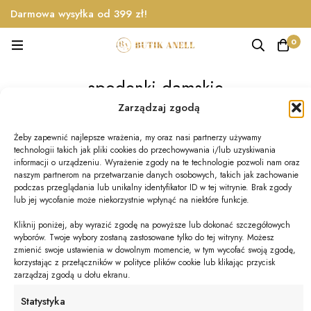
Darmowa wysyłka od 399 zł!
0
spodenki damskie
Zarządzaj zgodą
Home
Produkty
spodenki damskie
Żeby zapewnić najlepsze wrażenia, my oraz nasi partnerzy używamy
technologii takich jak pliki cookies do przechowywania i/lub uzyskiwania
Najnowsze
Wyświetlono jeden wynik
informacji o urządzeniu. Wyrażenie zgody na te technologie pozwoli nam oraz
naszym partnerom na przetwarzanie danych osobowych, takich jak zachowanie
podczas przeglądania lub unikalny identyfikator ID w tej witrynie. Brak zgody
lub jej wycofanie może niekorzystnie wpłynąć na niektóre funkcje.
Kliknij poniżej, aby wyrazić zgodę na powyższe lub dokonać szczegółowych
wyborów. Twoje wybory zostaną zastosowane tylko do tej witryny. Możesz
zmienić swoje ustawienia w dowolnym momencie, w tym wycofać swoją zgodę,
korzystając z przełączników w polityce plików cookie lub klikając przycisk
zarządzaj zgodą u dołu ekranu.
Statystyka