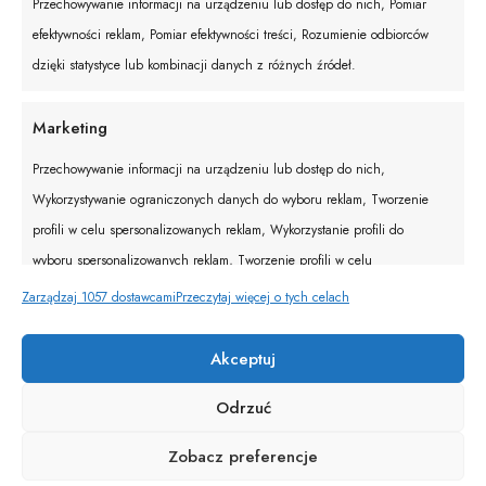
Przechowywanie informacji na urządzeniu lub dostęp do nich, Pomiar
Filtry
efektywności reklam, Pomiar efektywności treści, Rozumienie odbiorców
dzięki statystyce lub kombinacji danych z różnych źródeł.
Marketing
Przechowywanie informacji na urządzeniu lub dostęp do nich,
Wykorzystywanie ograniczonych danych do wyboru reklam, Tworzenie
profili w celu spersonalizowanych reklam, Wykorzystanie profili do
wyboru spersonalizowanych reklam, Tworzenie profili w celu
personalizacji treści, Wykorzystywanie profili w celu doboru
Zarządzaj 1057 dostawcami
Przeczytaj więcej o tych celach
spersonalizowanych treści, Rozwój i ulepszanie usług, Wykorzystywanie
ograniczonych danych do wyboru treści.
Akceptuj
Odrzuć
Funkcje
Zawsze aktywne
Zobacz preferencje
Dopasowanie i łączenie danych z innych źródeł,
Łączenie różnych urządzeń, Identyfikacja urządzeń na