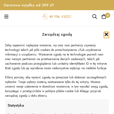
Darmowa wysyłka od 399 zł!
0
spódniczka
Zarządzaj zgodą
Home
Produkty
spódniczka
Żeby zapewnić najlepsze wrażenia, my oraz nasi partnerzy używamy
technologii takich jak pliki cookies do przechowywania i/lub uzyskiwania
informacji o urządzeniu. Wyrażenie zgody na te technologie pozwoli nam
oraz naszym partnerom na przetwarzanie danych osobowych, takich jak
Nie znaleziono produktów, których szukasz.
zachowanie podczas przeglądania lub unikalny identyfikator ID w tej witrynie.
Brak zgody lub jej wycofanie może niekorzystnie wpłynąć na niektóre funkcje.
Kliknij poniżej, aby wyrazić zgodę na powyższe lub dokonać szczegółowych
wyborów. Twoje wybory zostaną zastosowane tylko do tej witryny. Możesz
zmienić swoje ustawienia w dowolnym momencie, w tym wycofać swoją zgodę,
korzystając z przełączników w polityce plików cookie lub klikając przycisk
zarządzaj zgodą u dołu ekranu.
© BUTIK ANELL 2025
Statystyka