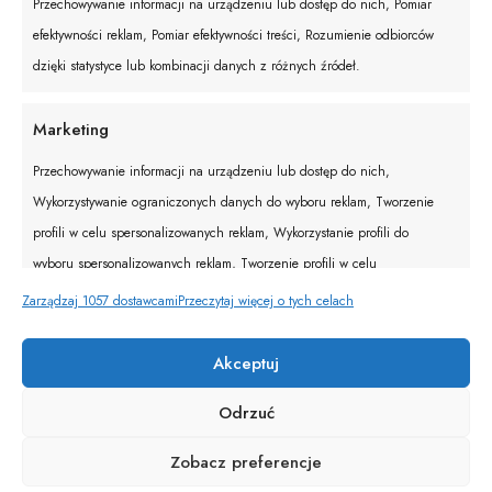
Przechowywanie informacji na urządzeniu lub dostęp do nich, Pomiar
Filtry
efektywności reklam, Pomiar efektywności treści, Rozumienie odbiorców
dzięki statystyce lub kombinacji danych z różnych źródeł.
Marketing
Przechowywanie informacji na urządzeniu lub dostęp do nich,
Wykorzystywanie ograniczonych danych do wyboru reklam, Tworzenie
profili w celu spersonalizowanych reklam, Wykorzystanie profili do
wyboru spersonalizowanych reklam, Tworzenie profili w celu
personalizacji treści, Wykorzystywanie profili w celu doboru
Zarządzaj 1057 dostawcami
Przeczytaj więcej o tych celach
spersonalizowanych treści, Rozwój i ulepszanie usług, Wykorzystywanie
ograniczonych danych do wyboru treści.
Akceptuj
Odrzuć
Funkcje
Zawsze aktywne
Zobacz preferencje
Dopasowanie i łączenie danych z innych źródeł,
Łączenie różnych urządzeń, Identyfikacja urządzeń na