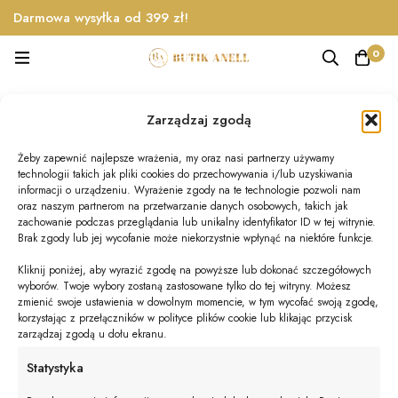
Darmowa wysyłka od 399 zł!
0
sukienka marszczona
Zarządzaj zgodą
Home
Produkty
sukienka marszczona
Żeby zapewnić najlepsze wrażenia, my oraz nasi partnerzy używamy
technologii takich jak pliki cookies do przechowywania i/lub uzyskiwania
informacji o urządzeniu. Wyrażenie zgody na te technologie pozwoli nam
oraz naszym partnerom na przetwarzanie danych osobowych, takich jak
Nie znaleziono produktów, których szukasz.
zachowanie podczas przeglądania lub unikalny identyfikator ID w tej witrynie.
Brak zgody lub jej wycofanie może niekorzystnie wpłynąć na niektóre funkcje.
Kliknij poniżej, aby wyrazić zgodę na powyższe lub dokonać szczegółowych
wyborów. Twoje wybory zostaną zastosowane tylko do tej witryny. Możesz
zmienić swoje ustawienia w dowolnym momencie, w tym wycofać swoją zgodę,
korzystając z przełączników w polityce plików cookie lub klikając przycisk
zarządzaj zgodą u dołu ekranu.
© BUTIK ANELL 2025
Statystyka