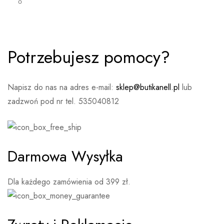
Potrzebujesz pomocy?
Napisz do nas na adres e-mail:
sklep@butikanell.pl
lub
zadzwoń pod nr tel. 535040812
Darmowa Wysyłka
Dla każdego zamówienia od 399 zł.