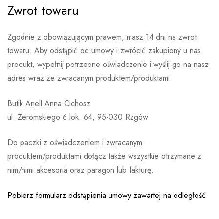
Zwrot towaru
Zgodnie z obowiązującym prawem, masz 14 dni na zwrot
towaru. Aby odstąpić od umowy i zwrócić zakupiony u nas
produkt, wypełnij potrzebne oświadczenie i wyślij go na nasz
adres wraz ze zwracanym produktem/produktami:
Butik Anell Anna Cichosz
ul. Żeromskiego 6 lok. 64, 95-030 Rzgów
Do paczki z oświadczeniem i zwracanym
produktem/produktami dołącz także wszystkie otrzymane z
nim/nimi akcesoria oraz paragon lub fakturę.
Pobierz formularz odstąpienia umowy zawartej na odległość