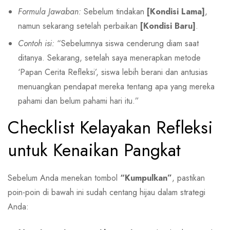
Formula Jawaban:
Sebelum tindakan
[Kondisi Lama]
,
namun sekarang setelah perbaikan
[Kondisi Baru]
.
Contoh isi:
“Sebelumnya siswa cenderung diam saat
ditanya. Sekarang, setelah saya menerapkan metode
‘Papan Cerita Refleksi’, siswa lebih berani dan antusias
menuangkan pendapat mereka tentang apa yang mereka
pahami dan belum pahami hari itu.”
Checklist Kelayakan Refleksi
untuk Kenaikan Pangkat
Sebelum Anda menekan tombol
“Kumpulkan”
, pastikan
poin-poin di bawah ini sudah centang hijau dalam strategi
Anda: