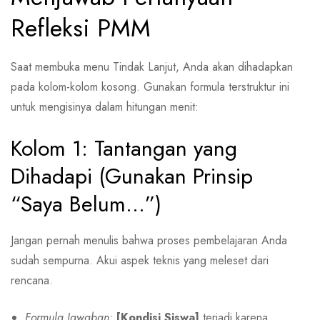
Refleksi PMM
Saat membuka menu Tindak Lanjut, Anda akan dihadapkan
pada kolom-kolom kosong. Gunakan formula terstruktur ini
untuk mengisinya dalam hitungan menit:
Kolom 1: Tantangan yang
Dihadapi (Gunakan Prinsip
“Saya Belum…”)
Jangan pernah menulis bahwa proses pembelajaran Anda
sudah sempurna. Akui aspek teknis yang meleset dari
rencana.
Formula Jawaban:
[Kondisi Siswa]
terjadi karena