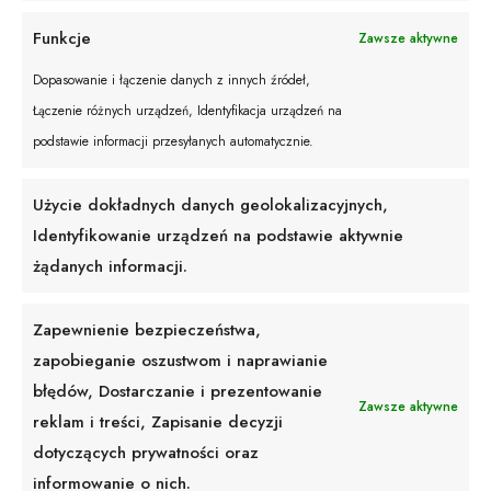
Download Contoh Modul Projek Penguatan Profil Pelajar
Funkcje
Zawsze aktywne
Pancasila (P5) SD SMP SMA
Dopasowanie i łączenie danych z innych źródeł,
Panduan Mengisi Refleksi Tindak Lanjut di PMM untuk
Łączenie różnych urządzeń, Identyfikacja urządzeń na
Kenaikan Pangkat
podstawie informacji przesyłanych automatycznie.
Sistem Rapor Hijau Fiktif: Mengapa kepala sekolah lebih
Użycie dokładnych danych geolokalizacyjnych,
memilih memalsukan data kebersihan dan prestasi demi
Identyfikowanie urządzeń na podstawie aktywnie
menyenangkan hati pengawas dinas?
żądanych informacji.
Ancaman Pensiun Tanpa Pengganti: Krisis kelangkaan guru
kompeten di daerah akibat regulasi birokrasi yang mempersulit
Zapewnienie bezpieczeństwa,
pengangkatan lokal.
zapobieganie oszustwom i naprawianie
błędów, Dostarczanie i prezentowanie
Padu Padan Heritage Modern: Cara Pakai Motif Lokal di
Zawsze aktywne
reklam i treści, Zapisanie decyzji
Acara Formal
dotyczących prywatności oraz
Najnowsze komentarze
informowanie o nich.