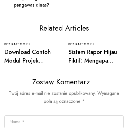
pengawas dinas?
Related Articles
BEZ KATEGORII
BEZ KATEGORII
Download Contoh
Sistem Rapor Hijau
Modul Projek
Fiktif: Mengapa
Penguatan Profil
kepala sekolah lebih
Pelajar Pancasila
memilih memalsukan
Zostaw Komentarz
(P5) SD SMP SMA
data kebersihan dan
Twój adres e-mail nie zostanie opublikowany.
Wymagane
prestasi demi
pola są oznaczone
*
menyenangkan hati
pengawas dinas?