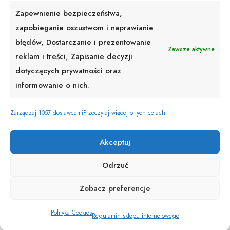
kompeten di daerah akibat regulasi birokrasi yang mempersulit
Zapewnienie bezpieczeństwa,
pengangkatan lokal.
zapobieganie oszustwom i naprawianie
błędów, Dostarczanie i prezentowanie
Padu Padan Heritage Modern: Cara Pakai Motif Lokal di
Zawsze aktywne
reklam i treści, Zapisanie decyzji
Acara Formal
dotyczących prywatności oraz
Najnowsze komentarze
informowanie o nich.
Brak komentarzy do wyświetlenia.
Zarządzaj 1057 dostawcami
Przeczytaj więcej o tych celach
Akceptuj
Odrzuć
© BUTIK ANELL 2025
Zobacz preferencje
0
0
Polityka Cookies
Regulamin sklepu internetowego