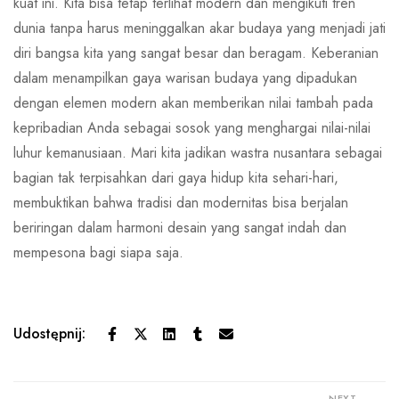
kuat ini. Kita bisa tetap terlihat modern dan mengikuti tren
dunia tanpa harus meninggalkan akar budaya yang menjadi jati
diri bangsa kita yang sangat besar dan beragam. Keberanian
dalam menampilkan gaya warisan budaya yang dipadukan
dengan elemen modern akan memberikan nilai tambah pada
kepribadian Anda sebagai sosok yang menghargai nilai-nilai
luhur kemanusiaan. Mari kita jadikan wastra nusantara sebagai
bagian tak terpisahkan dari gaya hidup kita sehari-hari,
membuktikan bahwa tradisi dan modernitas bisa berjalan
beriringan dalam harmoni desain yang sangat indah dan
mempesona bagi siapa saja.
Udostępnij:
NEXT