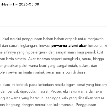
y
it-team-1
w
2026-05-08
arifan lokal melalui penggunaan bahan-bahan organik untuk menjawab
t dan ramah lingkungan. Inovasi
pewarna alami akar
tumbuhan ki
a sifatnya yang hipoalergenik dan sangat aman bagi pemilik kulit
bahan kimia sintetis. Akar tanaman seperti mengkudu, tarum, hingga
 menghasilkan palet warna bumi yang sangat indah, dalam, dan
iru oleh pewarna buatan pabrik besar mana pun di dunia.
alami ini terletak pada ketiadaan residu logam berat yang biasan
 dan banyak diproduksi massal. Proses ekstraksi warna dari akar
penguat warna yang beracun, sehingga kain yang dihasilkan terasa
uhan langsung dengan permukaan kulit manusia. Penggunaan