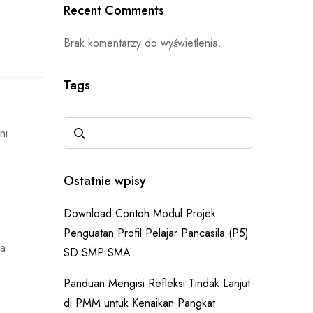
Recent Comments
Brak komentarzy do wyświetlenia.
Tags
ni
Ostatnie wpisy
Download Contoh Modul Projek
Penguatan Profil Pelajar Pancasila (P5)
ya
SD SMP SMA
Panduan Mengisi Refleksi Tindak Lanjut
di PMM untuk Kenaikan Pangkat