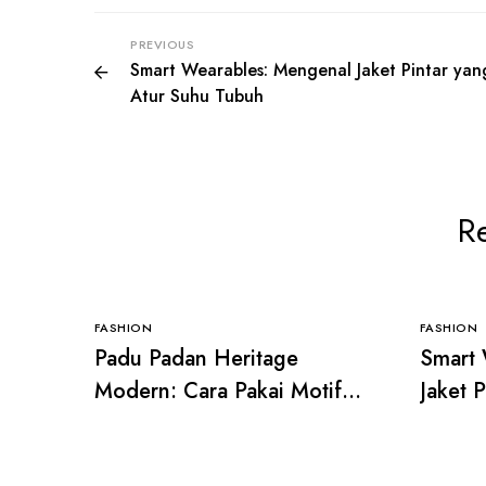
PREVIOUS
Smart Wearables: Mengenal Jaket Pintar yan
Atur Suhu Tubuh
Re
FASHION
FASHION
Padu Padan Heritage
Smart 
Modern: Cara Pakai Motif
Jaket P
Lokal di Acara Formal
Suhu 