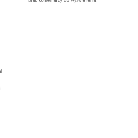
Brak komentarzy do wyświetlenia.
l
i