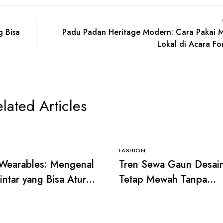
g Bisa
Padu Padan Heritage Modern: Cara Pakai M
Lokal di Acara Fo
lated Articles
FASHION
Wearables: Mengenal
Tren Sewa Gaun Desain
intar yang Bisa Atur
Tetap Mewah Tanpa
Tubuh
Menambah Limbah Teks