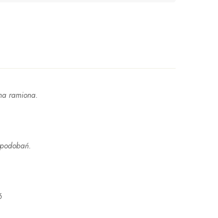
na ramiona.
upodobań.
6