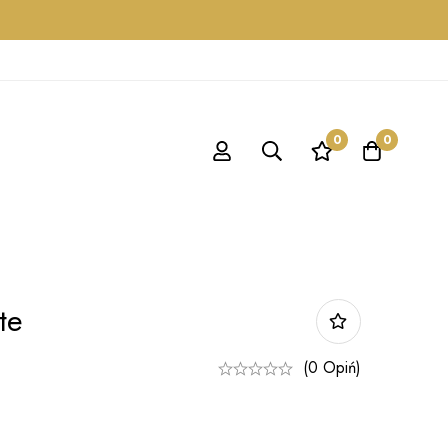
0
0
te
(0 Opiń)