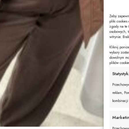
Żeby zapewni
pliki cookie
zgody na te 
osobowych, t
witrynie. Bra
Kliknij poni
wybory zosta
dowolnym mom
plików cooki
Statystyk
Przechowyw
reklam, Pom
kombinacji
Marketi
Przechowyw