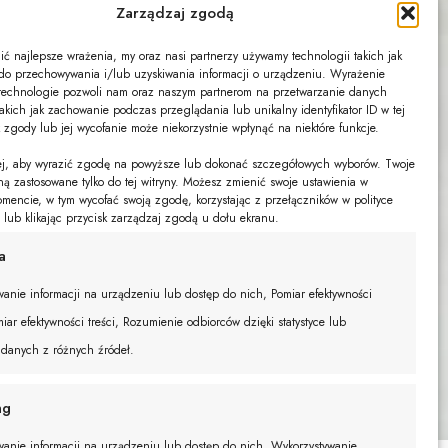
Zarządzaj zgodą
ć najlepsze wrażenia, my oraz nasi partnerzy używamy technologii takich jak
s do przechowywania i/lub uzyskiwania informacji o urządzeniu. Wyrażenie
technologie pozwoli nam oraz naszym partnerom na przetwarzanie danych
akich jak zachowanie podczas przeglądania lub unikalny identyfikator ID w tej
k zgody lub jej wycofanie może niekorzystnie wpłynąć na niektóre funkcje.
żej, aby wyrazić zgodę na powyższe lub dokonać szczegółowych wyborów. Twoje
ną zastosowane tylko do tej witryny. Możesz zmienić swoje ustawienia w
encie, w tym wycofać swoją zgodę, korzystając z przełączników w polityce
e lub klikając przycisk zarządzaj zgodą u dołu ekranu.
a
anie informacji na urządzeniu lub dostęp do nich, Pomiar efektywności
iar efektywności treści, Rozumienie odbiorców dzięki statystyce lub
 danych z różnych źródeł.
ng
anie informacji na urządzeniu lub dostęp do nich, Wykorzystywanie