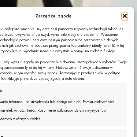
Zarządzaj zgodą
ć najlepsze wrażenia, my oraz nasi partnerzy używamy technologii takich jak
s do przechowywania i/lub uzyskiwania informacji o urządzeniu. Wyrażenie
technologie pozwoli nam oraz naszym partnerom na przetwarzanie danych
akich jak zachowanie podczas przeglądania lub unikalny identyfikator ID w tej
k zgody lub jej wycofanie może niekorzystnie wpłynąć na niektóre funkcje.
żej, aby wyrazić zgodę na powyższe lub dokonać szczegółowych wyborów. Twoje
ną zastosowane tylko do tej witryny. Możesz zmienić swoje ustawienia w
encie, w tym wycofać swoją zgodę, korzystając z przełączników w polityce
e lub klikając przycisk zarządzaj zgodą u dołu ekranu.
a
anie informacji na urządzeniu lub dostęp do nich, Pomiar efektywności
iar efektywności treści, Rozumienie odbiorców dzięki statystyce lub
 danych z różnych źródeł.
ng