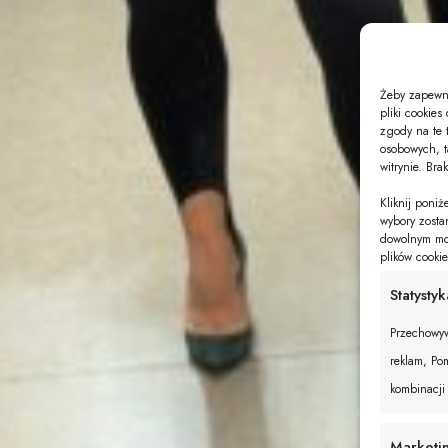
Żeby zapewni
pliki cookie
zgody na te 
osobowych, t
witrynie. Bra
Kliknij poni
wybory zosta
dowolnym mom
plików cooki
Statystyk
Przechowyw
reklam, Pom
kombinacji
Marketi