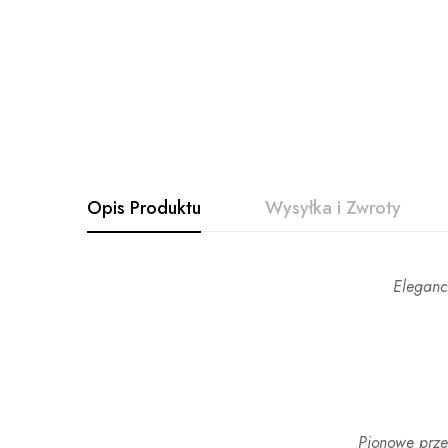
Opis Produktu
Wysyłka i Zwroty
Eleganck
Pionowe przes