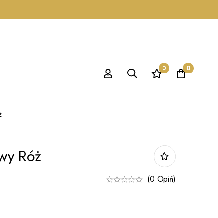
0
0
ż
owy Róż
(0 Opiń)