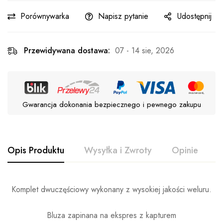
Porównywarka
Napisz pytanie
Udostępnij
Przewidywana dostawa:
07 - 14 sie, 2026
Gwarancja dokonania bezpiecznego i pewnego zakupu
Opis Produktu
Wysyłka i Zwroty
Opinie
P
Komplet dwuczęściowy wykonany z wysokiej jakości weluru.
Bluza zapinana na ekspres z kapturem