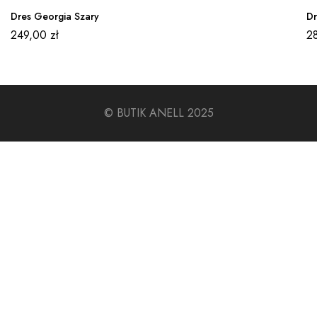
Dres Georgia Szary
Dr
249,00
zł
2
© BUTIK ANELL 2025