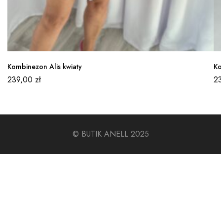
Kombinezon Alis kwiaty
Ko
239,00
zł
2
© BUTIK ANELL 2025