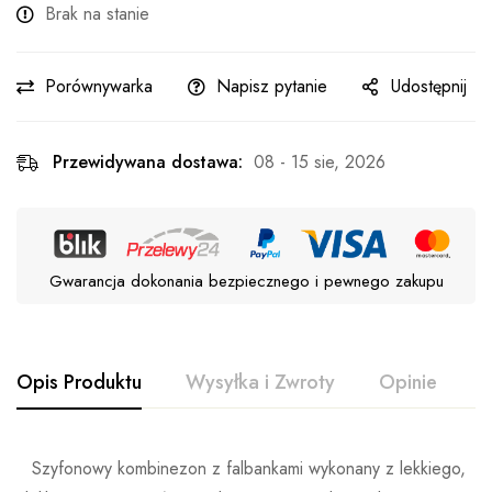
Brak na stanie
Porównywarka
Napisz pytanie
Udostępnij
Przewidywana dostawa:
08 - 15 sie, 2026
Gwarancja dokonania bezpiecznego i pewnego zakupu
Opis Produktu
Wysyłka i Zwroty
Opinie
P
Szyfonowy kombinezon z falbankami wykonany z lekkiego,