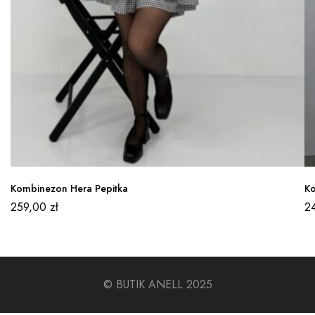
Kombinezon Hera Pepitka
Ko
259,00
zł
2
© BUTIK ANELL 2025