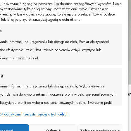
żej, aby wyrazić zgodę na powyższe lub dokonać szczegółowych wyborów. Twoje
ną zastosowane tylko do tej witryny. Możesz zmienić swoje ustawienia w
encie, w tym wycofać swoją zgodę, korzystając z przełączników w polityce
e lub klikając przycisk zarządzaj zgodą u dołu ekranu.
a
anie informacji na urządzeniu lub dostęp do nich, Pomiar efektywności
iar efektywności treści, Rozumienie odbiorców dzięki statystyce lub
 danych z różnych źródeł.
ng
anie informacji na urządzeniu lub dostęp do nich, Wykorzystywanie
Kombinezon 
ych danych do wyboru reklam, Tworzenie profili w celu spersonalizowanych
289,00
zł
korzystanie profili do wyboru spersonalizowanych reklam, Tworzenie profili
onalizacji treści, Wykorzystywanie profili w celu doboru spersonalizowanych
057 dostawcami
Przeczytaj więcej o tych celach
zwój i ulepszanie usług, Wykorzystywanie ograniczonych danych do wyboru
kceptuj
Odrzuć
Zobacz preferencje