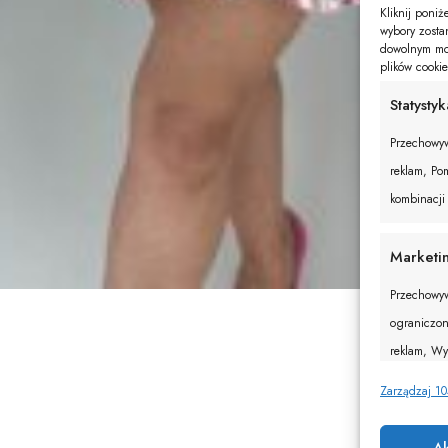
Kliknij poni
wybory zosta
dowolnym mom
plików cooki
Statystyk
Przechowyw
reklam, Pom
kombinacji
Marketi
Przechowyw
ograniczon
reklam, Wy
w celu pers
Zarządzaj 1
treści, Ro
treści.
A