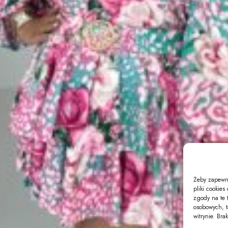
Żeby zapewni
pliki cookie
zgody na te 
osobowych, t
witrynie. Bra