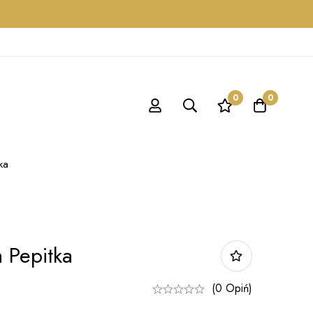
0
0
ka
 Pepitka
(0 Opiń)