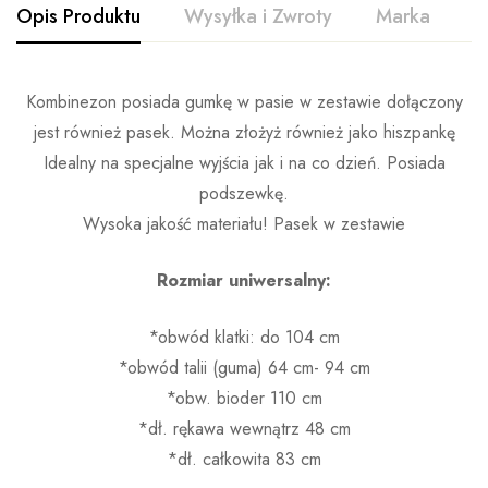
Opis Produktu
Wysyłka i Zwroty
Marka
O
Kombinezon posiada gumkę w pasie w zestawie dołączony
jest również pasek. Można złożyż również jako hiszpankę
Idealny na specjalne wyjścia jak i na co dzień. Posiada
podszewkę.
Wysoka jakość materiału! Pasek w zestawie
Rozmiar uniwersalny:
*obwód klatki: do 104 cm
*obwód talii (guma) 64 cm- 94 cm
*obw. bioder 110 cm
*dł. rękawa wewnątrz 48 cm
*dł. całkowita 83 cm