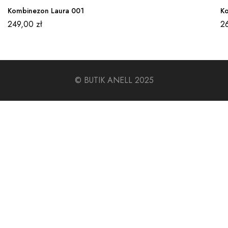
Kombinezon Laura 001
Ko
249,00
zł
2
© BUTIK ANELL 2025