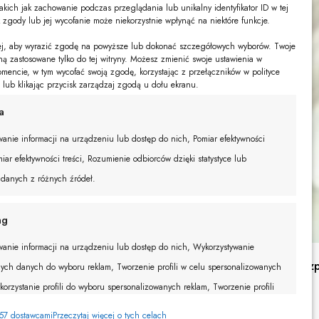
akich jak zachowanie podczas przeglądania lub unikalny identyfikator ID w tej
k zgody lub jej wycofanie może niekorzystnie wpłynąć na niektóre funkcje.
żej, aby wyrazić zgodę na powyższe lub dokonać szczegółowych wyborów. Twoje
ną zastosowane tylko do tej witryny. Możesz zmienić swoje ustawienia w
encie, w tym wycofać swoją zgodę, korzystając z przełączników w polityce
e lub klikając przycisk zarządzaj zgodą u dołu ekranu.
a
anie informacji na urządzeniu lub dostęp do nich, Pomiar efektywności
iar efektywności treści, Rozumienie odbiorców dzięki statystyce lub
 danych z różnych źródeł.
ng
anie informacji na urządzeniu lub dostęp do nich, Wykorzystywanie
Bluzka his
ych danych do wyboru reklam, Tworzenie profili w celu spersonalizowanych
139,00
zł
korzystanie profili do wyboru spersonalizowanych reklam, Tworzenie profili
onalizacji treści, Wykorzystywanie profili w celu doboru spersonalizowanych
057 dostawcami
Przeczytaj więcej o tych celach