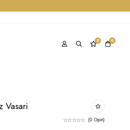
0
0
 Vasari
(0 Opiń)