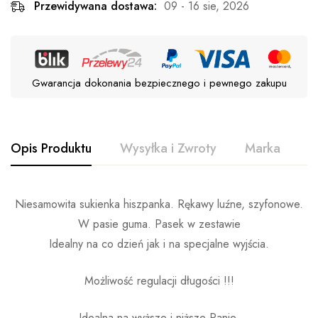
Przewidywana dostawa:
09 - 16 sie, 2026
Gwarancja dokonania bezpiecznego i pewnego zakupu
Opis Produktu
Wysyłka i Zwroty
Marka
O
Niesamowita sukienka hiszpanka. Rękawy luźne, szyfonowe.
W pasie guma. Pasek w zestawie
Idealny na co dzień jak i na specjalne wyjścia.
Możliwość regulacji długości !!!
Idealna na wyższe i niższe Panie.