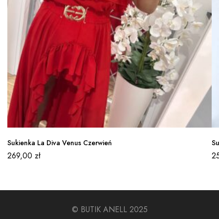
Sukienka La Diva Venus Czerwień
Su
269,00
zł
2
© BUTIK ANELL 2025