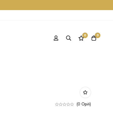
0
0
(0 Opiń)