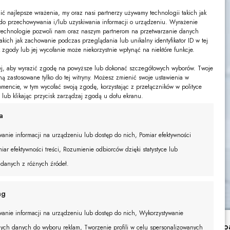
ć najlepsze wrażenia, my oraz nasi partnerzy używamy technologii takich jak
s do przechowywania i/lub uzyskiwania informacji o urządzeniu. Wyrażenie
technologie pozwoli nam oraz naszym partnerom na przetwarzanie danych
akich jak zachowanie podczas przeglądania lub unikalny identyfikator ID w tej
k zgody lub jej wycofanie może niekorzystnie wpłynąć na niektóre funkcje.
żej, aby wyrazić zgodę na powyższe lub dokonać szczegółowych wyborów. Twoje
ną zastosowane tylko do tej witryny. Możesz zmienić swoje ustawienia w
encie, w tym wycofać swoją zgodę, korzystając z przełączników w polityce
e lub klikając przycisk zarządzaj zgodą u dołu ekranu.
a
anie informacji na urządzeniu lub dostęp do nich, Pomiar efektywności
iar efektywności treści, Rozumienie odbiorców dzięki statystyce lub
 danych z różnych źródeł.
ng
anie informacji na urządzeniu lub dostęp do nich, Wykorzystywanie
Sukienka Jo
ych danych do wyboru reklam, Tworzenie profili w celu spersonalizowanych