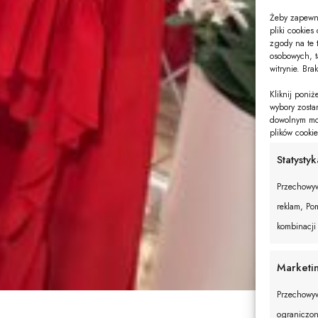
Żeby zapewni
pliki cookie
zgody na te 
osobowych, t
witrynie. Bra
Kliknij poni
wybory zosta
dowolnym mom
plików cooki
Statystyk
Przechowyw
reklam, Pom
kombinacji
Marketi
Przechowyw
ograniczon