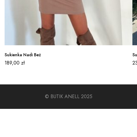
Sukienka Nadi Beż
Su
189,00
zł
2
© BUTIK ANELL 2025