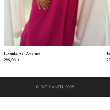
Sukienka Mali Amarant
Su
289,00
zł
2
© BUTIK ANELL 2025