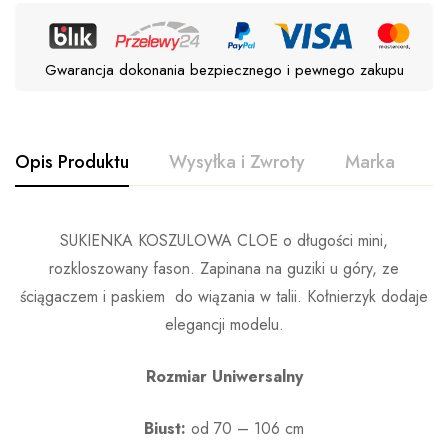
Gwarancja dokonania bezpiecznego i pewnego zakupu
Opis Produktu
Wysyłka i Zwroty
Marka
O
SUKIENKA KOSZULOWA CLOE o długości mini,
rozkloszowany fason. Zapinana na guziki u góry, ze
ściągaczem i paskiem do wiązania w talii. Kołnierzyk dodaje
elegancji modelu.
Rozmiar Uniwersalny
Biust:
od 70 – 106 cm