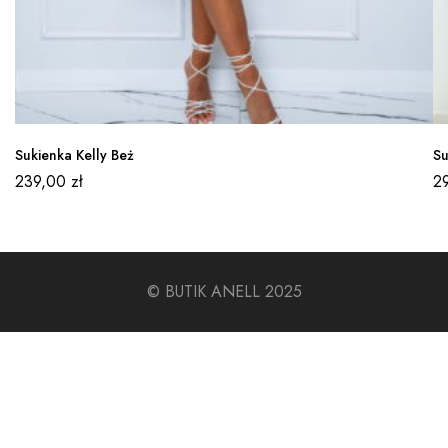
Sukienka Kelly Beż
Su
239,00
zł
2
© BUTIK ANELL 2025