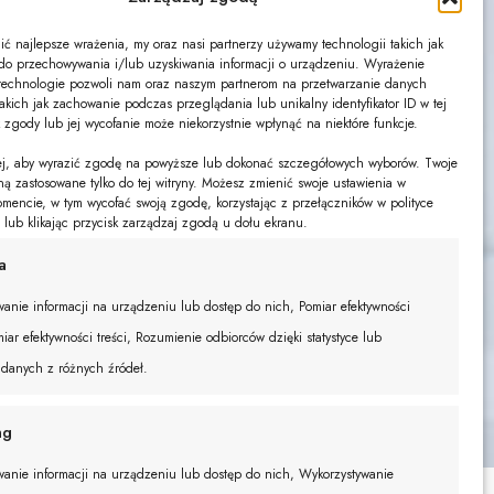
ć najlepsze wrażenia, my oraz nasi partnerzy używamy technologii takich jak
s do przechowywania i/lub uzyskiwania informacji o urządzeniu. Wyrażenie
technologie pozwoli nam oraz naszym partnerom na przetwarzanie danych
akich jak zachowanie podczas przeglądania lub unikalny identyfikator ID w tej
k zgody lub jej wycofanie może niekorzystnie wpłynąć na niektóre funkcje.
żej, aby wyrazić zgodę na powyższe lub dokonać szczegółowych wyborów. Twoje
ną zastosowane tylko do tej witryny. Możesz zmienić swoje ustawienia w
encie, w tym wycofać swoją zgodę, korzystając z przełączników w polityce
e lub klikając przycisk zarządzaj zgodą u dołu ekranu.
a
anie informacji na urządzeniu lub dostęp do nich, Pomiar efektywności
iar efektywności treści, Rozumienie odbiorców dzięki statystyce lub
 danych z różnych źródeł.
ng
anie informacji na urządzeniu lub dostęp do nich, Wykorzystywanie