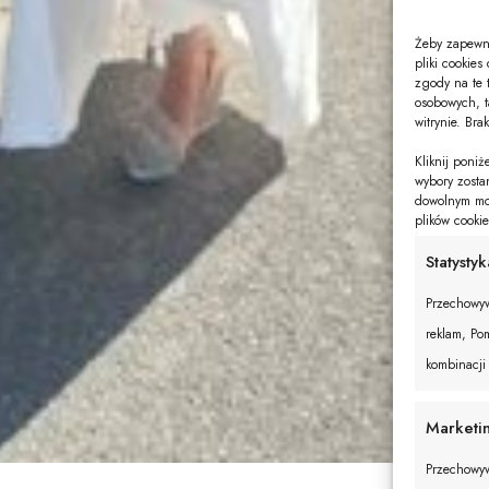
Żeby zapewni
pliki cookie
zgody na te 
osobowych, t
witrynie. Bra
Kliknij poni
wybory zosta
dowolnym mom
plików cooki
Statystyk
Przechowyw
reklam, Pom
kombinacji
Marketi
Przechowyw