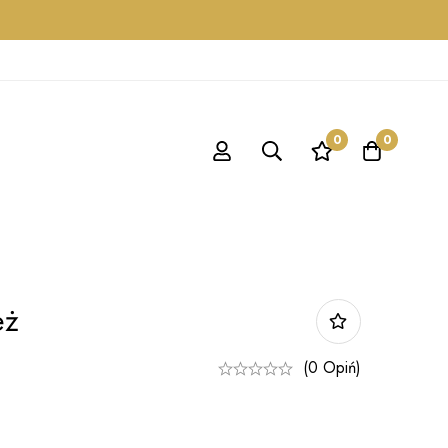
0
0
eż
(0 Opiń)