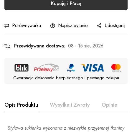
Kupuję i Płacę
Porównywarka
Napisz pytanie
Udostępnij
Przewidywana dostawa:
08 - 15 sie, 2026
Gwarancja dokonania bezpiecznego i pewnego zakupu
Opis Produktu
Wysyłka i Zwroty
Opinie
P
Stylowa sukienka wykonana z niezwykle przyjemnej tkaniny