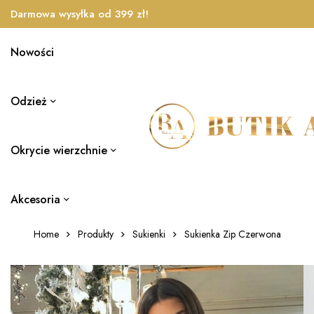
Darmowa wysyłka od 399 zł!
Nowości
Odzież
Okrycie wierzchnie
Akcesoria
Home
Produkty
Sukienki
Sukienka Zip Czerwona