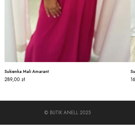
Sukienka Mali Amarant
Su
289,00
zł
1
© BUTIK ANELL 2025