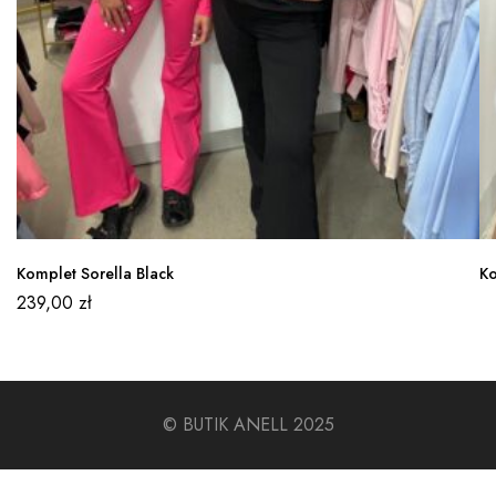
Komplet Sorella Black
Ko
239,00
zł
© BUTIK ANELL 2025