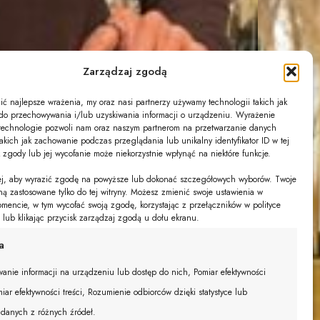
Zarządzaj zgodą
ć najlepsze wrażenia, my oraz nasi partnerzy używamy technologii takich jak
s do przechowywania i/lub uzyskiwania informacji o urządzeniu. Wyrażenie
technologie pozwoli nam oraz naszym partnerom na przetwarzanie danych
akich jak zachowanie podczas przeglądania lub unikalny identyfikator ID w tej
k zgody lub jej wycofanie może niekorzystnie wpłynąć na niektóre funkcje.
żej, aby wyrazić zgodę na powyższe lub dokonać szczegółowych wyborów. Twoje
ną zastosowane tylko do tej witryny. Możesz zmienić swoje ustawienia w
encie, w tym wycofać swoją zgodę, korzystając z przełączników w polityce
e lub klikając przycisk zarządzaj zgodą u dołu ekranu.
a
anie informacji na urządzeniu lub dostęp do nich, Pomiar efektywności
iar efektywności treści, Rozumienie odbiorców dzięki statystyce lub
 danych z różnych źródeł.