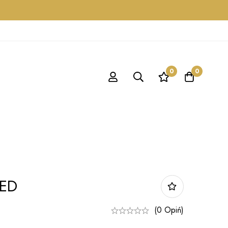
0
0
RED
(0 Opiń)