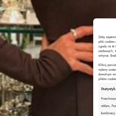
Żeby zapewni
pliki cookie
zgody na te 
osobowych, t
witrynie. Bra
Kliknij poni
wybory zosta
dowolnym mom
plików cooki
Statystyk
Przechowyw
reklam, Pom
kombinacji