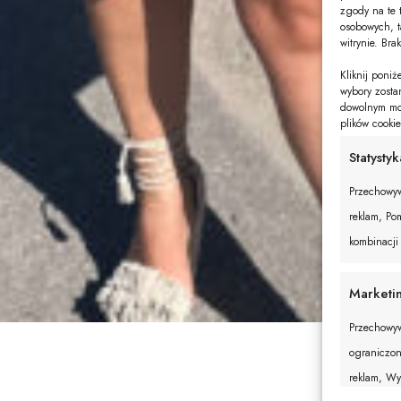
zgody na te 
osobowych, t
witrynie. Bra
Kliknij poni
wybory zosta
dowolnym mom
plików cooki
Statystyk
Przechowyw
reklam, Pom
kombinacji
Marketi
Przechowyw
ograniczon
reklam, Wy