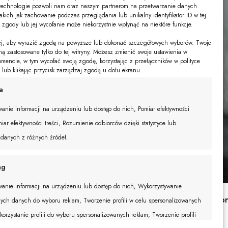
technologie pozwoli nam oraz naszym partnerom na przetwarzanie danych
akich jak zachowanie podczas przeglądania lub unikalny identyfikator ID w tej
k zgody lub jej wycofanie może niekorzystnie wpłynąć na niektóre funkcje.
żej, aby wyrazić zgodę na powyższe lub dokonać szczegółowych wyborów. Twoje
ną zastosowane tylko do tej witryny. Możesz zmienić swoje ustawienia w
encie, w tym wycofać swoją zgodę, korzystając z przełączników w polityce
e lub klikając przycisk zarządzaj zgodą u dołu ekranu.
a
anie informacji na urządzeniu lub dostęp do nich, Pomiar efektywności
iar efektywności treści, Rozumienie odbiorców dzięki statystyce lub
 danych z różnych źródeł.
ng
anie informacji na urządzeniu lub dostęp do nich, Wykorzystywanie
Kombinezon
ych danych do wyboru reklam, Tworzenie profili w celu spersonalizowanych
289,00
zł
korzystanie profili do wyboru spersonalizowanych reklam, Tworzenie profili