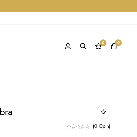
0
0
bra
(0 Opiń)