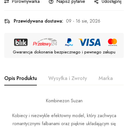
Porównywarka
Napisz pytanie
Udostępnij
Przewidywana dostawa:
09 - 16 sie, 2026
Gwarancja dokonania bezpiecznego i pewnego zakupu
Opis Produktu
Wysyłka i Zwroty
Marka
O
Kombinezon Suzan
Kobiecy i niezwykle efektowny model, który zachwyca
romantycznymi falbanami oraz pięknie układającym się