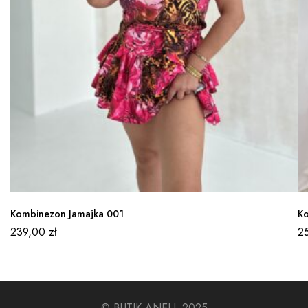
Kombinezon Jamajka 001
Ko
239,00
zł
2
© BUTIK ANELL 2025