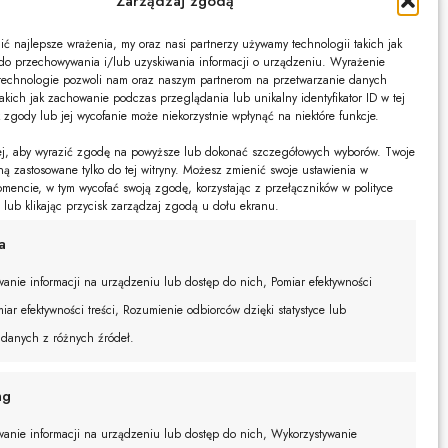
Zarządzaj zgodą
ć najlepsze wrażenia, my oraz nasi partnerzy używamy technologii takich jak
s do przechowywania i/lub uzyskiwania informacji o urządzeniu. Wyrażenie
technologie pozwoli nam oraz naszym partnerom na przetwarzanie danych
akich jak zachowanie podczas przeglądania lub unikalny identyfikator ID w tej
k zgody lub jej wycofanie może niekorzystnie wpłynąć na niektóre funkcje.
żej, aby wyrazić zgodę na powyższe lub dokonać szczegółowych wyborów. Twoje
ną zastosowane tylko do tej witryny. Możesz zmienić swoje ustawienia w
encie, w tym wycofać swoją zgodę, korzystając z przełączników w polityce
e lub klikając przycisk zarządzaj zgodą u dołu ekranu.
a
anie informacji na urządzeniu lub dostęp do nich, Pomiar efektywności
iar efektywności treści, Rozumienie odbiorców dzięki statystyce lub
 danych z różnych źródeł.
ng
anie informacji na urządzeniu lub dostęp do nich, Wykorzystywanie