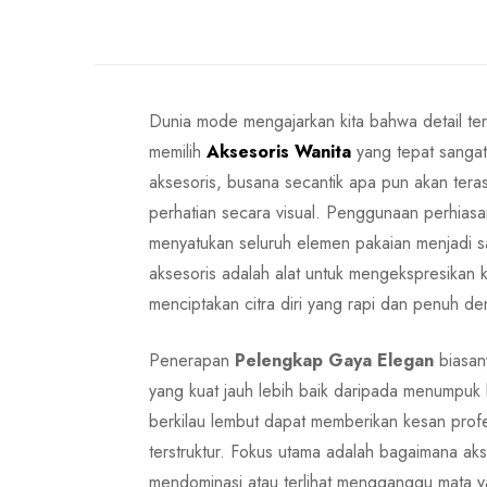
Dunia mode mengajarkan kita bahwa detail ter
memilih
Aksesoris Wanita
yang tepat sangat
aksesoris, busana secantik apa pun akan tera
perhatian secara visual. Penggunaan perhiasa
menyatukan seluruh elemen pakaian menjadi s
aksesoris adalah alat untuk mengekspresikan
menciptakan citra diri yang rapi dan penuh d
Penerapan
Pelengkap Gaya Elegan
biasan
yang kuat jauh lebih baik daripada menumpuk 
berkilau lembut dapat memberikan kesan profe
terstruktur. Fokus utama adalah bagaimana aks
mendominasi atau terlihat mengganggu mata ya