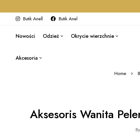
Butik Anell
Butik Anel
Nowości
Odzież
Okrycie wierzchnie
Akcesoria
Home
B
Aksesoris Wanita Pel
B