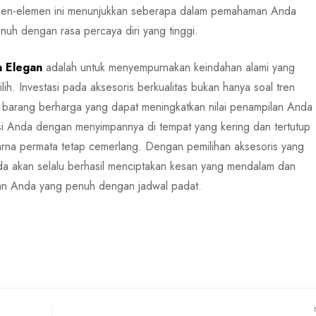
men-elemen ini menunjukkan seberapa dalam pemahaman Anda
uh dengan rasa percaya diri yang tinggi.
 Elegan
adalah untuk menyempurnakan keindahan alami yang
ih. Investasi pada aksesoris berkualitas bukan hanya soal tren
 barang berharga yang dapat meningkatkan nilai penampilan Anda
ksi Anda dengan menyimpannya di tempat yang kering dan tertutup
arna permata tetap cemerlang. Dengan pemilihan aksesoris yang
nda akan selalu berhasil menciptakan kesan yang mendalam dan
arian Anda yang penuh dengan jadwal padat.