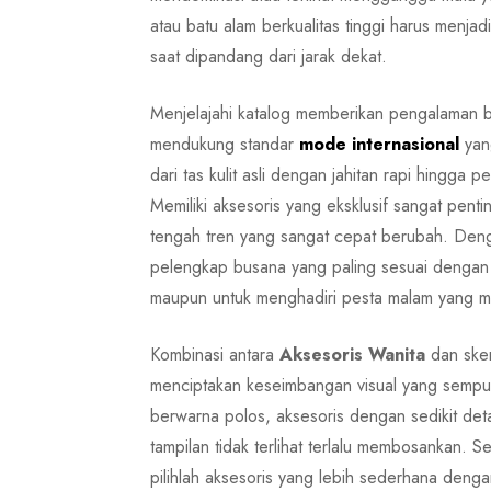
atau batu alam berkualitas tinggi harus menjad
saat dipandang dari jarak dekat.
Menjelajahi katalog memberikan pengalaman be
mendukung standar
mode internasional
yang
dari tas kulit asli dengan jahitan rapi hingga
Memiliki aksesoris yang eksklusif sangat penti
tengah tren yang sangat cepat berubah. Den
pelengkap busana yang paling sesuai dengan k
maupun untuk menghadiri pesta malam yang 
Kombinasi antara
Aksesoris Wanita
dan ske
menciptakan keseimbangan visual yang sempu
berwarna polos, aksesoris dengan sedikit det
tampilan tidak terlihat terlalu membosankan. S
pilihlah aksesoris yang lebih sederhana deng