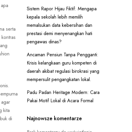
i apa
Sistem Rapor Hijau Fiktif: Mengapa
kepala sekolah lebih memilih
memalsukan data kebersihan dan
na serta
prestasi demi menyenangkan hati
 kontras
pengawas dinas?
rang
shion
Ancaman Pensiun Tanpa Pengganti:
Krisis kelangkaan guru kompeten di
daerah akibat regulasi birokrasi yang
mempersulit pengangkatan lokal.
onis.
Padu Padan Heritage Modern: Cara
 sempurna
Pakai Motif Lokal di Acara Formal
 agar
 kita
Najnowsze komentarze
ibuk di