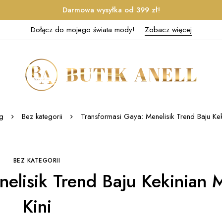
Darmowa wysyłka od 399 zł!
Dołącz do mojego świata mody!
Zobacz więcej
g
Bez kategorii
Transformasi Gaya: Menelisik Trend Baju Kek
BEZ KATEGORII
nelisik Trend Baju Kekinian 
Kini