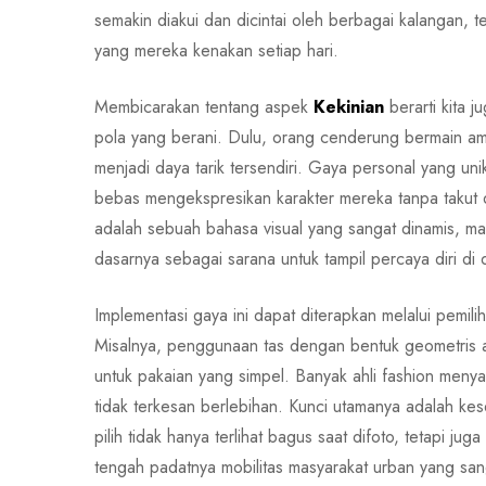
semakin diakui dan dicintai oleh berbagai kalangan, t
yang mereka kenakan setiap hari.
Membicarakan tentang aspek
Kekinian
berarti kita 
pola yang berani. Dulu, orang cenderung bermain a
menjadi daya tarik tersendiri. Gaya personal yang uni
bebas mengekspresikan karakter mereka tanpa takut di
adalah sebuah bahasa visual yang sangat dinamis, m
dasarnya sebagai sarana untuk tampil percaya diri di 
Implementasi gaya ini dapat diterapkan melalui pemil
Misalnya, penggunaan tas dengan bentuk geometris at
untuk pakaian yang simpel. Banyak ahli fashion men
tidak terkesan berlebihan. Kunci utamanya adalah kes
pilih tidak hanya terlihat bagus saat difoto, tetapi j
tengah padatnya mobilitas masyarakat urban yang san