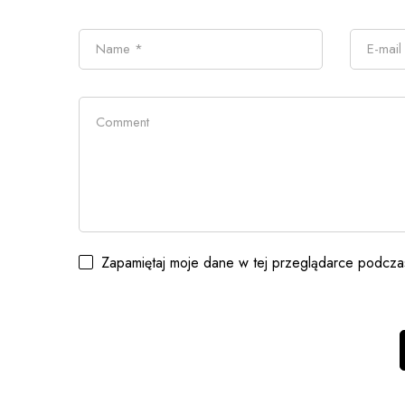
Zapamiętaj moje dane w tej przeglądarce podczas