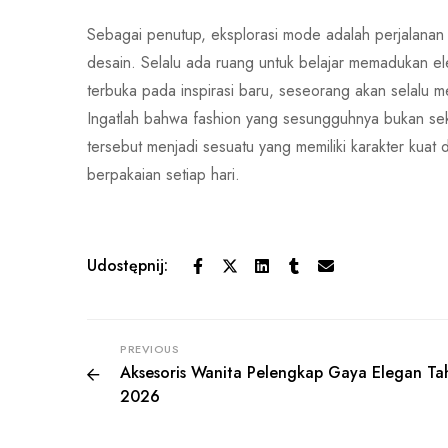
Sebagai penutup, eksplorasi mode adalah perjalanan 
desain. Selalu ada ruang untuk belajar memadukan e
terbuka pada inspirasi baru, seseorang akan selalu m
Ingatlah bahwa fashion yang sesungguhnya bukan sek
tersebut menjadi sesuatu yang memiliki karakter kuat d
berpakaian setiap hari.
Udostępnij:
PREVIOUS
Aksesoris Wanita Pelengkap Gaya Elegan Ta
2026